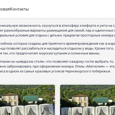
ловая
Контакты
уникальную возможность окунуться в атмосферу комфорта и уюта на 
яет разнообразные варианты размещения для семей, пар и одиночных
идеальные условия для отдыха с детьми, предлагая просторные номера 
ссейнов, которые созданы для приятного времяпровождения как в жарк
ца позволят расслабиться и насладиться отдыхом у воды. Кроме того,
я тех, кто предпочитает морские купания и солнечные ванны.
тание на «шведском столе», что позволяет каждому гостю выбрать то, 
о забронировать при оформлении номера. Отель «Магнолия» — это не
виса в одном из самых красивых уголков Черноморского побережья.